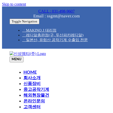
Skip to content
CALL : 031-498-9607
Email : ssgmt@naver.com
Toggle Navigation
ㆍMAKINO J 대리점
ㆍ레디알총판점(구, 두산파카레디알)
ㆍ일본산, 유럽산 공작기계 수출입 전문
MENU
HOME
회사소개
신품장비
중고공작기계
해외현장물건
온라인문의
고객센터