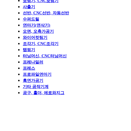
보링기, CNC보링기
사출기
선반, CNC선반, 자동선반
수퍼드릴
연마기(연삭기)
오면, 오축가공기
와이어컷팅기
조각기, CNC조각기
탭핑기
터닝머신, CNC터닝머신
프레나밀러
프레스
프로파일연마기
흑연가공기
기타 공작기계
공구, 홀더, 에로와지그