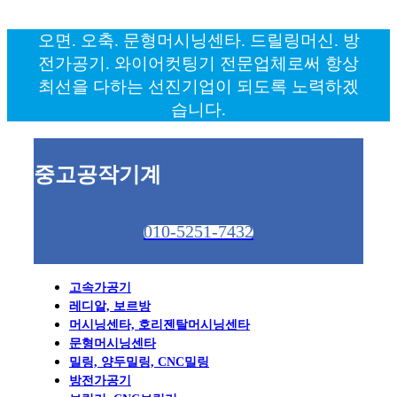
오면. 오축. 문형머시닝센타. 드릴링머신. 방
전가공기. 와이어컷팅기 전문업체로써 항상
최선을 다하는 선진기업이 되도록 노력하겠
습니다.
중고공작기계
010-5251-7432
고속가공기
레디알, 보르방
머시닝센타, 호리젠탈머시닝센타
문형머시닝센타
밀링, 양두밀링, CNC밀링
방전가공기