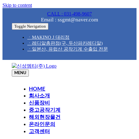
Skip to content
CALL : 031-498-9607
Email : ssgmt@naver.com
Toggle Navigation
ㆍMAKINO J 대리점
ㆍ레디알총판점(구, 두산파카레디알)
ㆍ일본산, 유럽산 공작기계 수출입 전문
MENU
HOME
회사소개
신품장비
중고공작기계
해외현장물건
온라인문의
고객센터