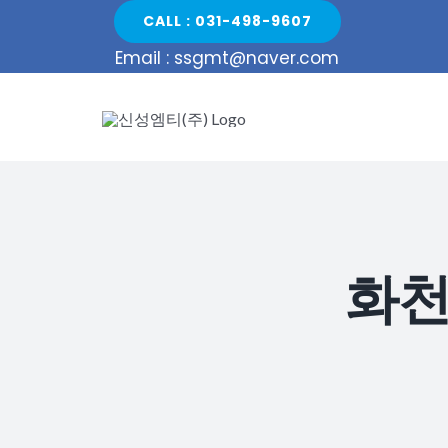
Skip
CALL : 031-498-9607
to
Email : ssgmt@naver.com
content
화천