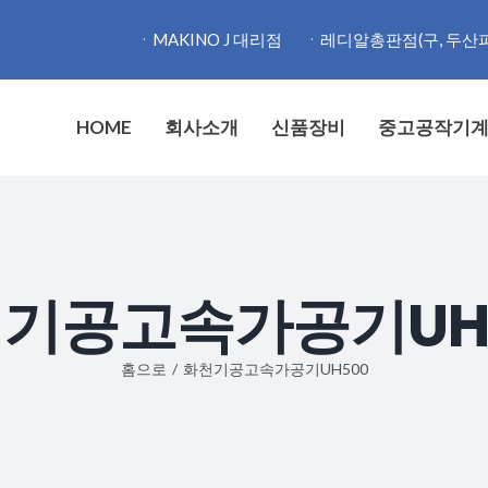
ㆍMAKINO J 대리점
ㆍ레디알총판점(구, 두산
HOME
회사소개
신품장비
중고공작기
기공고속가공기UH
홈으로
/
화천기공고속가공기UH500