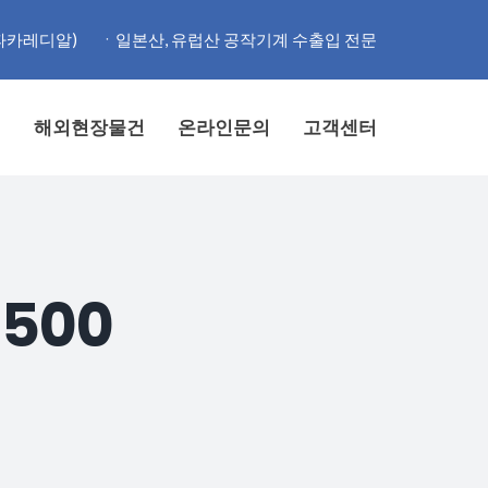
파카레디알)
ㆍ일본산, 유럽산 공작기계 수출입 전문
계
해외현장물건
온라인문의
고객센터
500