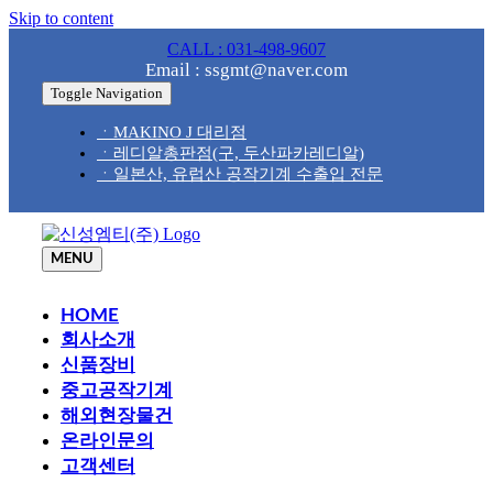
Skip to content
CALL : 031-498-9607
Email : ssgmt@naver.com
Toggle Navigation
ㆍMAKINO J 대리점
ㆍ레디알총판점(구, 두산파카레디알)
ㆍ일본산, 유럽산 공작기계 수출입 전문
MENU
HOME
회사소개
신품장비
중고공작기계
해외현장물건
온라인문의
고객센터