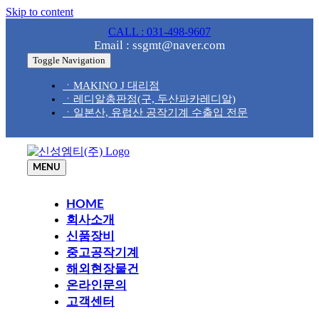
Skip to content
CALL : 031-498-9607
Email : ssgmt@naver.com
Toggle Navigation
ㆍMAKINO J 대리점
ㆍ레디알총판점(구, 두산파카레디알)
ㆍ일본산, 유럽산 공작기계 수출입 전문
MENU
HOME
회사소개
신품장비
중고공작기계
해외현장물건
온라인문의
고객센터