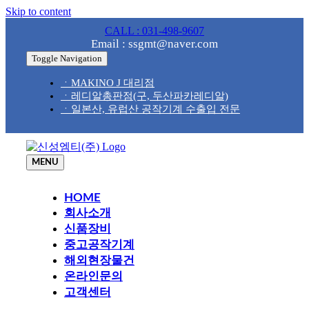
Skip to content
CALL : 031-498-9607
Email : ssgmt@naver.com
Toggle Navigation
ㆍMAKINO J 대리점
ㆍ레디알총판점(구, 두산파카레디알)
ㆍ일본산, 유럽산 공작기계 수출입 전문
MENU
HOME
회사소개
신품장비
중고공작기계
해외현장물건
온라인문의
고객센터