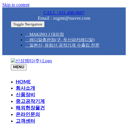
Skip to content
CALL : 031-498-9607
Email : ssgmt@naver.com
Toggle Navigation
ㆍMAKINO J 대리점
ㆍ레디알총판점(구, 두산파카레디알)
ㆍ일본산, 유럽산 공작기계 수출입 전문
MENU
HOME
회사소개
신품장비
중고공작기계
해외현장물건
온라인문의
고객센터