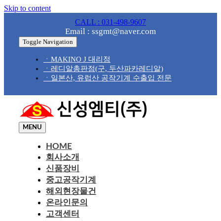
Skip to content
CALL : 031-498-9607
Email : ssgmt@naver.com
Toggle Navigation
ㆍMAKINO J 대리점
ㆍ레디알총판점(구, 두산파카레디알)
ㆍ일본산, 유럽산 공작기계 수출입 전문
MENU
HOME
회사소개
신품장비
중고공작기계
해외현장물건
온라인문의
고객센터