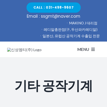
Skip
CALL : 031-498-9607
to
Email : ssgmt@naver.com
content
ㆍMAKINO J 대리점
ㆍ레디알총판점(구, 두산파카레디알)
ㆍ일본산, 유럽산 공작기계 수출입 전문
MENU
H
기타 공작기계
회
신