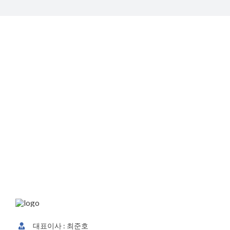
중고
해외
온라
고
대표이사 : 최준호