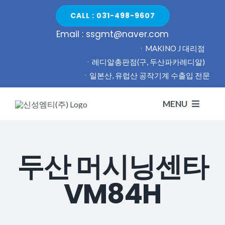
Skip
CALL : 031-498-9607
to
Email : ssgmt@naver.com
content
ㆍMAKINO J 대리점
ㆍ레디알총판점(구, 두산파카레디알)
ㆍ일본산, 유럽산 공작기계 수출입 전문
MENU
H
두산 머시닝센타
회
VM84H
신