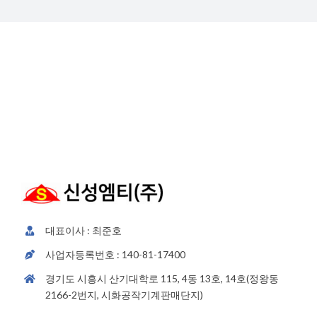
중고
해외
온라
고
대표이사 : 최준호
사업자등록번호 : 140-81-17400
경기도 시흥시 산기대학로 115, 4동 13호, 14호(정왕동
2166-2번지, 시화공작기계판매단지)