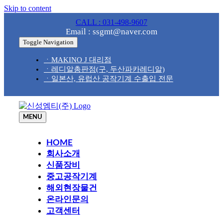
Skip to content
CALL : 031-498-9607
Email : ssgmt@naver.com
Toggle Navigation
ㆍMAKINO J 대리점
ㆍ레디알총판점(구, 두산파카레디알)
ㆍ일본산, 유럽산 공작기계 수출입 전문
MENU
HOME
회사소개
신품장비
중고공작기계
해외현장물건
온라인문의
고객센터