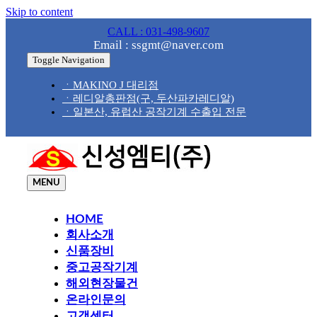
Skip to content
CALL : 031-498-9607
Email : ssgmt@naver.com
Toggle Navigation
ㆍMAKINO J 대리점
ㆍ레디알총판점(구, 두산파카레디알)
ㆍ일본산, 유럽산 공작기계 수출입 전문
MENU
HOME
회사소개
신품장비
중고공작기계
해외현장물건
온라인문의
고객센터