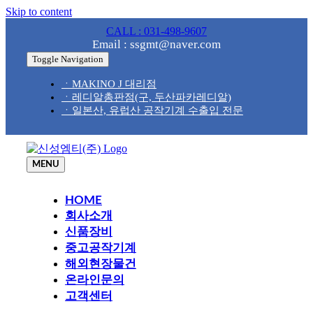
Skip to content
CALL : 031-498-9607
Email : ssgmt@naver.com
Toggle Navigation
ㆍMAKINO J 대리점
ㆍ레디알총판점(구, 두산파카레디알)
ㆍ일본산, 유럽산 공작기계 수출입 전문
MENU
HOME
회사소개
신품장비
중고공작기계
해외현장물건
온라인문의
고객센터