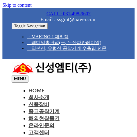
Skip to content
CALL : 031-498-9607
Email : ssgmt@naver.com
Toggle Navigation
ㆍMAKINO J 대리점
ㆍ레디알총판점(구, 두산파카레디알)
ㆍ일본산, 유럽산 공작기계 수출입 전문
MENU
HOME
회사소개
신품장비
중고공작기계
해외현장물건
온라인문의
고객센터