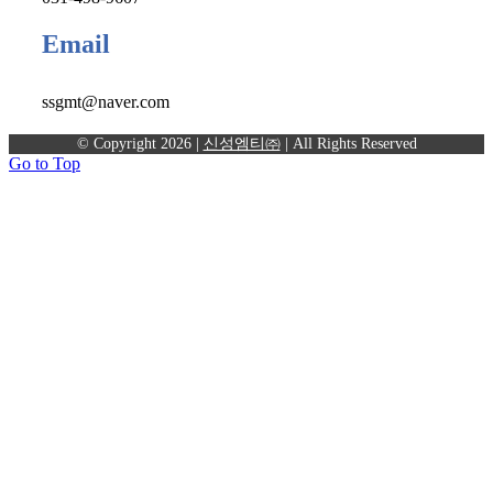
Email
ssgmt@naver.com
© Copyright
2026 |
신성엠티㈜
| All Rights Reserved
Go to Top