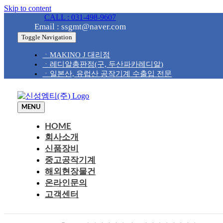
Skip to content
CALL : 031-498-9607
Email : ssgmt@naver.com
Toggle Navigation
ㆍMAKINO J 대리점
ㆍ레디알총판점(구, 두산파카레디알)
ㆍ일본산, 유럽산 공작기계 수출입 전문
MENU
HOME
회사소개
신품장비
중고공작기계
해외현장물건
온라인문의
고객센터