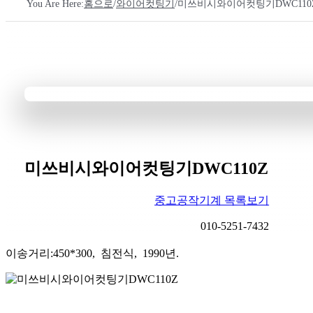
You Are Here
:
홈으로
/
와이어컷팅기
/
미쓰비시와이어컷팅기DWC110
미쓰비시와이어컷팅기DWC110Z
중고공작기계 목록보기
010-5251-7432
이송거리:450*300, 침전식, 1990년.