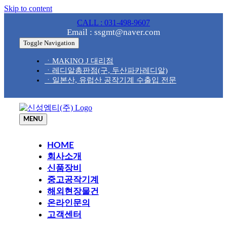
Skip to content
CALL : 031-498-9607
Email : ssgmt@naver.com
Toggle Navigation
ㆍMAKINO J 대리점
ㆍ레디알총판점(구, 두산파카레디알)
ㆍ일본산, 유럽산 공작기계 수출입 전문
MENU
HOME
회사소개
신품장비
중고공작기계
해외현장물건
온라인문의
고객센터